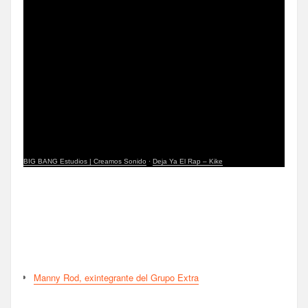
BIG BANG Estudios | Creamos Sonido
·
Deja Ya El Rap – Kike
Manny Rod, exintegrante del Grupo Extra