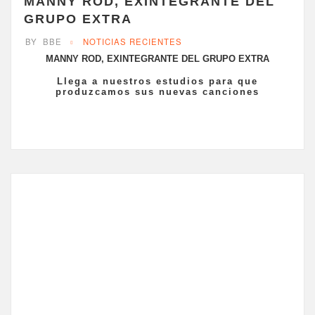
MANNY ROD, EXINTEGRANTE DEL
GRUPO EXTRA
BY
BBE
NOTICIAS RECIENTES
MANNY ROD, EXINTEGRANTE DEL GRUPO EXTRA
Llega a nuestros estudios para que
produzcamos sus nuevas canciones
Manny Rod
, exintegrante del
Grupo Extra
, graba en