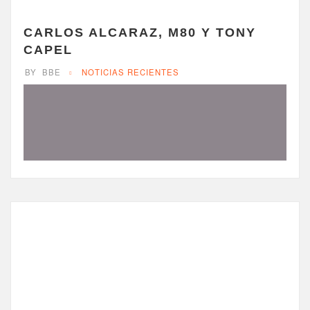
Puedes ver el videoclip de
«Purifícame» y otras de nuestras
CARLOS ALCARAZ, M80 Y TONY
producciones mas abajo (YouTube).
CAPEL
¡Disfrútalas!
BY
BBE
NOTICIAS RECIENTES
YouTube
SoundCloud