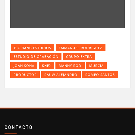
BIG BANG ESTUDIOS
EMMANUEL RODRIGUEZ
ESTUDIO DE GRABACIÓN
GRUPO EXTRA
JOAN SONA
KHË?
MANNY ROD
MURCIA
PRODUCTOR
RAUW ALEJANDRO
ROMEO SANTOS
CONTACTO