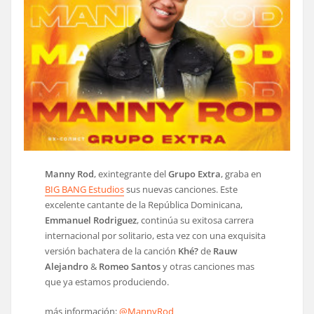
Manny Rod
, exintegrante del
Grupo Extra
, graba en
BIG BANG Estudios
sus nuevas canciones. Este
excelente cantante de la República Dominicana,
Emmanuel Rodriguez
, continúa su exitosa carrera
internacional por solitario, esta vez con una exquisita
versión bachatera de la canción
Khé?
de
Rauw
Alejandro
&
Romeo Santos
y otras canciones mas
que ya estamos produciendo.
más información:
@MannyRod