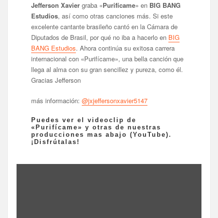
Jefferson Xavier
graba «
Purifícame
» en
BIG BANG
Estudios
, así como otras canciones más. Si este
excelente cantante brasileño cantó en la Cámara de
Diputados de Brasil, por qué no iba a hacerlo en
BIG
BANG Estudios
. Ahora continúa su exitosa carrera
internacional con «Purifícame», una bella canción que
llega al alma con su gran sencillez y pureza, como él.
Gracias Jefferson
más información:
@jxjeffersonxavier5147
Puedes ver el videoclip de
«Purifícame» y otras de nuestras
producciones mas abajo (YouTube).
¡Disfrútalas!