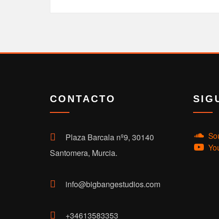
CONTACTO
SIG
So
Plaza Barcala nº9, 30140
Yo
Santomera, Murcia.
info@bigbangestudios.com
+34613583353