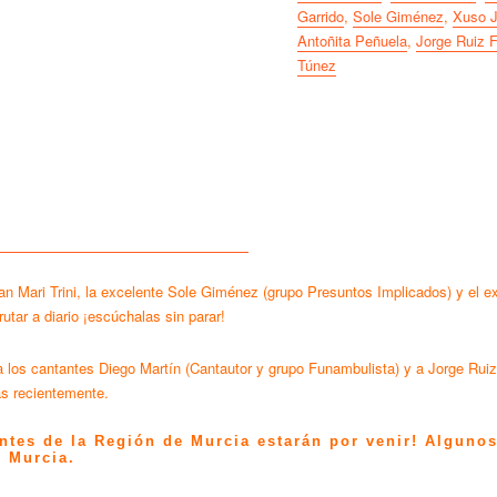
Garrido
,
Sole Giménez
,
Xuso 
Antoñita Peñuela
,
Jorge Ruiz F
Túnez
ran Mari Trini, la excelente Sole Giménez (grupo Presuntos Implicados) y el 
utar a diario ¡escúchalas sin parar!
os cantantes Diego Martín (Cantautor y grupo Funambulista) y a Jorge Ruiz 
ás recientemente.
tes de la Región de Murcia estarán por venir! Alguno
 Murcia.