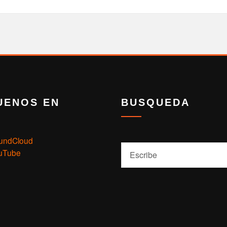
UENOS EN
BUSQUEDA
undCloud
Buscar
uTube