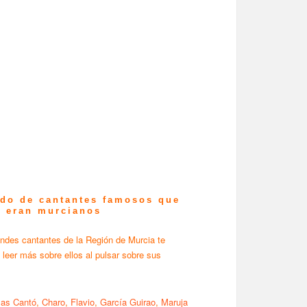
ado de cantantes famosos que
e eran murcianos
ndes cantantes de la Región de Murcia te
 leer más sobre ellos al pulsar sobre sus
las Cantó
,
Charo
,
Flavio
,
García Guirao
,
Maruja