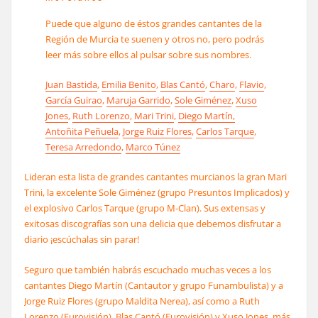
Puede que alguno de éstos grandes cantantes de la
Región de Murcia te suenen y otros no, pero podrás
leer más sobre ellos al pulsar sobre sus nombres.
Juan Bastida
,
Emilia Benito
,
Blas Cantó
,
Charo
,
Flavio
,
García Guirao
,
Maruja Garrido
,
Sole Giménez
,
Xuso
Jones
,
Ruth Lorenzo
,
Mari Trini
,
Diego Martín,
Antoñita Peñuela
,
Jorge Ruiz Flores
,
Carlos Tarque
,
Teresa Arredondo
,
Marco Túnez
Lideran esta lista de grandes cantantes murcianos la gran Mari
Trini, la excelente Sole Giménez (grupo Presuntos Implicados) y
el explosivo Carlos Tarque (grupo M-Clan). Sus extensas y
exitosas discografías son una delicia que debemos disfrutar a
diario ¡escúchalas sin parar!
Seguro que también habrás escuchado muchas veces a los
cantantes Diego Martín (Cantautor y grupo Funambulista) y a
Jorge Ruiz Flores (grupo Maldita Nerea), así como a Ruth
Lorenzo (Eurovisión), Blas Cantó (Eurovisión) y Xuso Jones, más