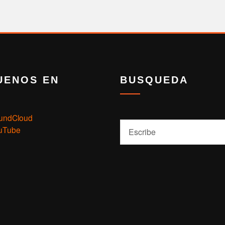
UENOS EN
BUSQUEDA
undCloud
Buscar
uTube