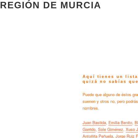
 REGIÓN DE MURCIA
Aquí tienes un list
quizá no sabías qu
Puede que alguno de éstos gra
suenen y otros no, pero podrás
nombres.
Juan Bastida
,
Emilia Benito
,
B
Garrido
,
Sole Giménez
,
Xuso 
Antoñita Peñuela
,
Jorge Ruiz F