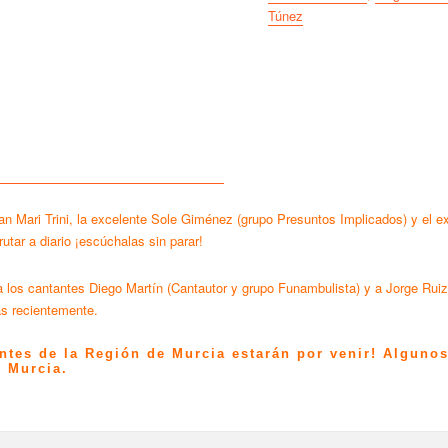
Túnez
ran Mari Trini, la excelente Sole Giménez (grupo Presuntos Implicados) y el 
utar a diario ¡escúchalas sin parar!
os cantantes Diego Martín (Cantautor y grupo Funambulista) y a Jorge Ruiz 
ás recientemente.
tes de la Región de Murcia estarán por venir! Alguno
 Murcia.