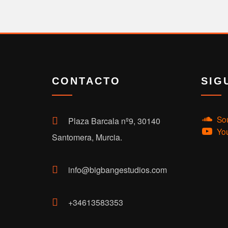
CONTACTO
SIG
So
Plaza Barcala nº9, 30140
Yo
Santomera, Murcia.
info@bigbangestudios.com
+34613583353