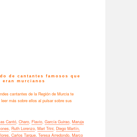
ado de cantantes famosos que
e eran murcianos
ndes cantantes de la Región de Murcia te
 leer más sobre ellos al pulsar sobre sus
las Cantó
,
Charo
,
Flavio
,
García Guirao
,
Maruja
Jones
,
Ruth Lorenzo
,
Mari Trini
,
Diego Martín,
lores
,
Carlos Tarque
,
Teresa Arredondo
,
Marco