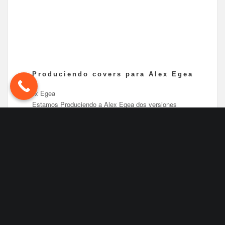
Produciendo covers para Alex Egea
Estamos Produciendo a Alex Egea dos versiones
deliciosas. Disfruta de las
covers
de
Alex Egea
, las
cuales hemos tenido el placer de producir
(aunque no
estarán presentes en su próximo disco)
. Así que…
disfruta en directo de estas inéditas versiones
interpretadas con gran talento! Te van a gustar…
seguro. Se trata de covers de David Bisbal «Quién
Es» y de Nick Maylo «Historias Robadas».
Alex Egea
, un joven cantante, nacido para cantar y
hacernos disfrutar con su calidad, capacidad y talento,